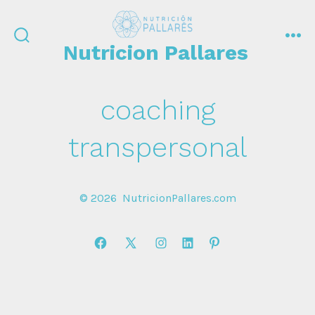
Saltar
al
Nutricion Pallares
contenido
alternar
me
la
búsqueda
coaching
transpersonal
© 2026
NutricionPallares.com
Abrir
Abrir
Abrir
Abrir
Abrir
Facebook
X
Instagram
LinkedIn
Pinterest
en
en
en
en
en
una
una
una
una
una